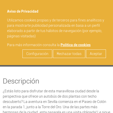
menu
Aviso de Privacidad
Utilizamos cookies propias y de terceros para fines analíticos y
search
para mostrarte publicidad personalizada en basa a un perfil
elaborado a partir de tus hábitos de navegación (por ejemplo,
Bus Turístico Sevilla - Billete Iconic
páginas visitadas)
Para más información consulta la
Política de cookies
Configuración
Rechazar todas
Aceptar
Saber más ...
Descripción
¿Estás listo para disfrutar de esta maravillosa ciudad desde la
perspectiva que ofrece un autobús de dos plantas con techo
descubierto? La aventura en Sevilla comienza en el Paseo de Colón
en la parada 1, junto a la Torre del Oro. Una de las partes más
hermosas de la ciudad, ¡esta pasarela es una visita obligada! Le sigue