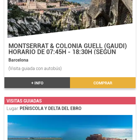
MONTSERRAT & COLONIA GÜELL (GAUDI)
HORARIO DE 07:45H - 18:30H (SEGÚN
PARADA)
Barcelona
(Visita guiada con autobús)
+ INFO
COMPRAR
VISITAS GUIADAS
Lugar:
PEÑISCOLA Y DELTA DEL EBRO