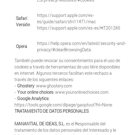
ES/privacy/websites/#cookies
https://support.apple.com/es-
Safari
es/guide/safari/sfri11471/mac
Versión
https://support.apple.com/es-es/HT201265
https://help.opera.com/en/latest/security-and-
Opera
privacy/#clearBrowsingData
También puede revocar su consentimiento para el uso de
cookies a través de herramientas de uso libre disponibles
en internet. Algunos terceros facilitan este rechazo a
través de los siguientes enlaces:
-
Ghostery
: www.ghostery.com
-
Your online choices
: www.youronlinechoices.com
-
Google Analytics
:
https://tools.google.com/dlpage/gaoptout?hl=None
TRATAMIENTO DE DATOS PERSONALES
MANANTIAL DE IDEAS, S.L.
es el Responsable del
tratamiento de los datos personales del Interesado y le