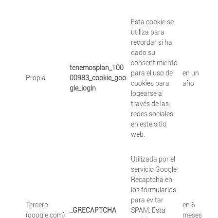
Esta cookie se
utiliza para
recordar si ha
dado su
consentimiento
tenemosplan_100
para el uso de
en un
Propia
00983_cookie_goo
cookies para
año
gle_login
logearse a
través de las
redes sociales
en este sitio
web.
Utilizada por el
servicio Google
Recaptcha en
los formularios
para evitar
Tercero
en 6
_GRECAPTCHA
SPAM. Esta
(google.com)
meses