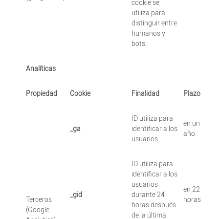
cookie se
utiliza para
distinguir entre
humanos y
bots.
Analíticas
Propiedad
Cookie
Finalidad
Plazo
ID utiliza para
en un
_ga
identificar a los
año
usuarios
ID utiliza para
identificar a los
usuarios
en 22
_gid
durante 24
Terceros
horas
horas después
(Google
de la última