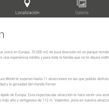
Localización
Galería
n
que único en Europa. 70.000 m2 de pura diversión en un parque temáti
e una experiencia inédita y para toda la familia que no te dejará indif
ra World te esperan hasta 11 atracciones en las que podrás disfrutar 
dad y la genuidad del mundo Ferrari.
y rápido de Europa. Esta espectacular atracción te hará sentir una ac
 más alto y vertiginoso de 112 m. Valientes, ¡esta es vuestra atracci