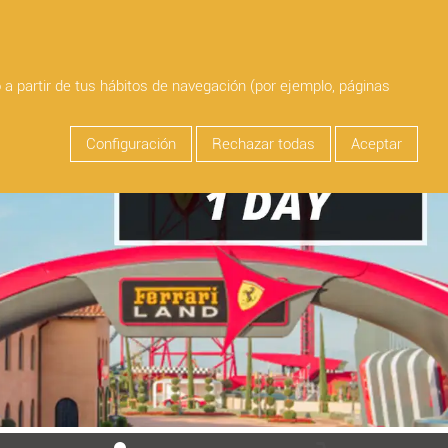
person
Login
AS
SALOU
search
o a partir de tus hábitos de navegación (por ejemplo, páginas
Configuración
Rechazar todas
Aceptar