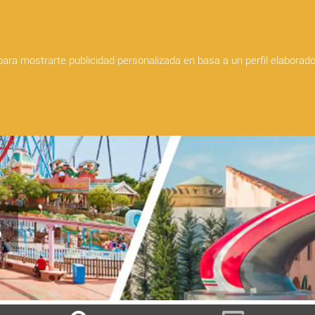
BARCELONA
SEVILLA
MÁLAGA
CÓRDOBA
LAS PALM
 para mostrarte publicidad personalizada en basa a un perfil elaborad
s